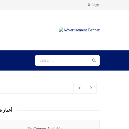
Login
أخبار ش
No Content Available