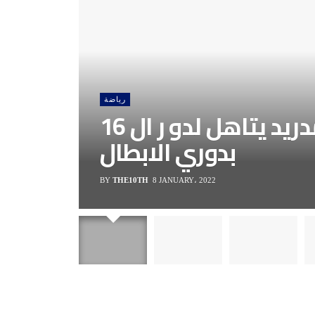
رياضة
اتليتكو مدريد يتاهل لدو ر ال 16
بدوري الابطال
BY
THE10TH
8 JANUARY، 2022