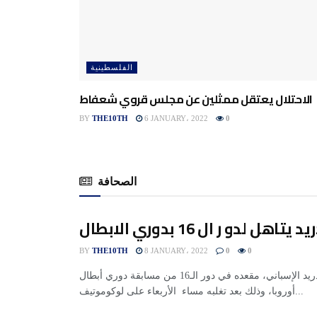
الفلسطينية
الاحتلال يعتقل ممثلين عن مجلس قروي شعفاط
BY
THE10TH
6 JANUARY، 2022
0
الصحافة
هل لدو ر ال 16 بدوري الابطال
BY
THE10TH
8 JANUARY، 2022
0
0
حجز أتلتيكو مدريد الإسباني، مقعده في دور الـ16 من مسابقة دوري أبطال
أوروبا، وذلك بعد تغلبه مساء الأربعاء على لوكوموتيف...