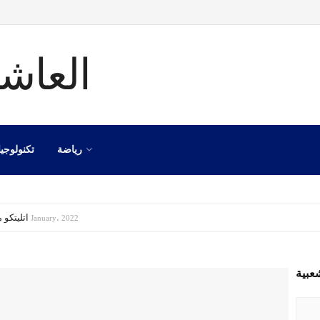
رياضة
تكنولوجيا
اتليتكو مدريد
8 January، 2022
عبية