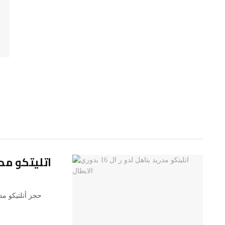
اتليتكو مدريد يتا