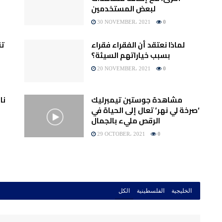
لبعض المستخدمين
30 NOVEMBER، 2021
0
لماذا نعتقد أن الفقراء فقراء
تق
بسبب خياراتهم السيئة؟
20 NOVEMBER، 2021
0
مشاهدة جوستين تيمبرليك
نا
‘صرخة لي نهر’ تعال إلى الحياة في
الرقص مليء بالجمال
29 OCTOBER، 2021
0
الخليجية
الفلسطينية
الكل