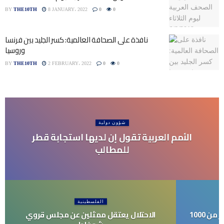
BY
THE10TH
8 JANUARY، 2022
0
0
نافذة على الصحافة العالمية: كسر الجليد بين فرنسا
وروسيا
BY
THE10TH
2 FEBRUARY، 2022
0
0
شؤون دولية
الأمم العربية تقول إن لديها استجابة قطر
للمطالب
الفلسطينية
تقدم الهند واي فاي مجاني إلى أكثر من 1000
الاحتلال يعتقل ممثلين عن مجلس قروي