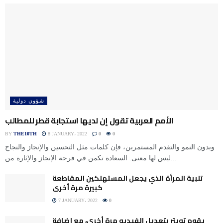
شؤون دولية
الأمم العربية تقول إن لديها استجابة قطر للمطالب
BY
THE10TH
8 JANUARY، 2022
0
0
وبدون النمو والتقدم المستمرين، فإن كلمات مثل التحسين والإنجاز والنجاح
ليس لها معنى. السعادة تكمن في فرحة الإنجاز والإثارة من...
تلبية المرأة الذي يجعل المستهلكين المقاطعة
كبيرة مرة أخرى
7 JANUARY، 2022
0
يقوم تويتر بتعديل الفيديو مرة أخرى، مع إضافة