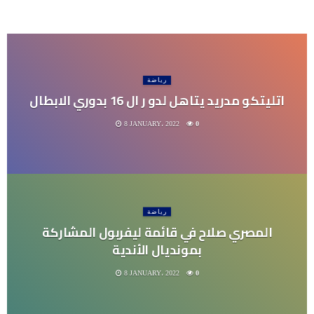
رياضة
اتليتكو مدريد يتاهل لدو ر ال 16 بدوري الابطال
8 JANUARY، 2022
0
رياضة
المصري صلاح في قائمة ليفربول المشاركة
بمونديال الأندية
8 JANUARY، 2022
0