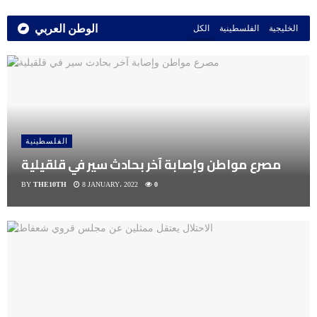
الوطن العربي
الخليجية
الفلسطينية
الكل
الفلسطينية
مصرع مواطن وإصابة آخر بحادث سير في قلقيلية
BY
THE10TH
8 JANUARY، 2022
0