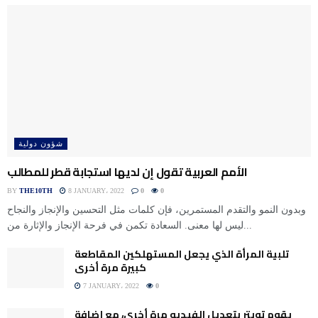
شؤون دولية
الأمم العربية تقول إن لديها استجابة قطر للمطالب
BY
THE10TH
8 JANUARY، 2022
0
0
وبدون النمو والتقدم المستمرين، فإن كلمات مثل التحسين والإنجاز والنجاح
ليس لها معنى. السعادة تكمن في فرحة الإنجاز والإثارة من...
تلبية المرأة الذي يجعل المستهلكين المقاطعة
كبيرة مرة أخرى
7 JANUARY، 2022
0
يقوم تويتر بتعديل الفيديو مرة أخرى، مع إضافة