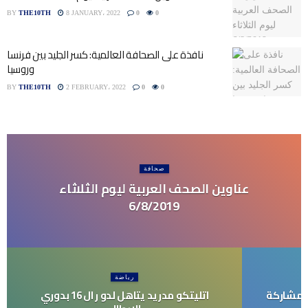
BY
THE10TH
8 JANUARY، 2022
0
0
نافذة على الصحافة العالمية: كسر الجليد بين فرنسا
وروسيا
BY
THE10TH
2 FEBRUARY، 2022
0
0
صحافة
عناوين الصحف العربية ليوم الثلاثاء
6/8/2019
رياضة
المشاركة
اتليتكو مدريد يتاهل لدو ر ال 16 بدوري