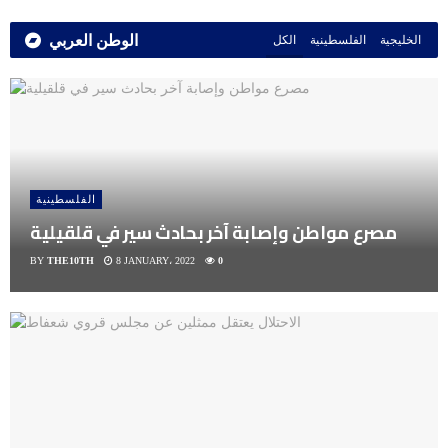
الوطن العربي
الخليجية
الفلسطينية
الكل
الفلسطينية
مصرع مواطن وإصابة آخر بحادث سير في قلقيلية
BY
THE10TH
8 JANUARY، 2022
0