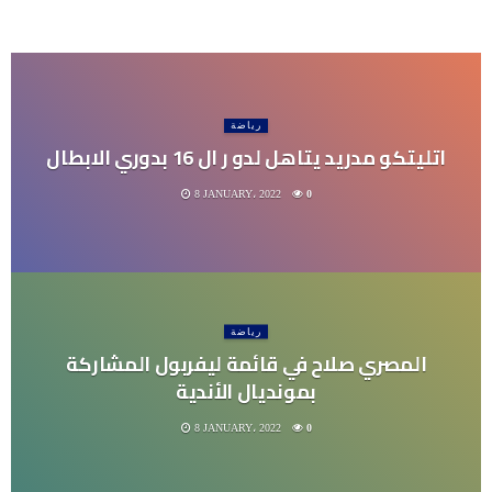
رياضة
اتليتكو مدريد يتاهل لدو ر ال 16 بدوري الابطال
8 JANUARY، 2022
0
رياضة
المصري صلاح في قائمة ليفربول المشاركة
بمونديال الأندية
8 JANUARY، 2022
0