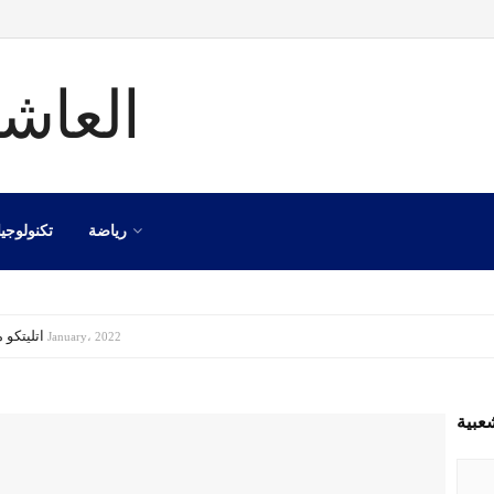
رياضة
تكنولوجيا
اتليتكو مدريد
8 January، 2022
عبية