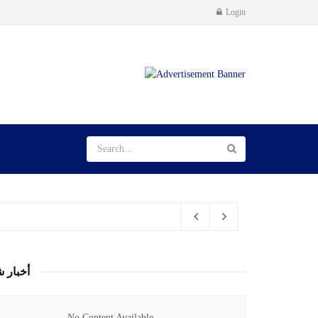
Login
أخبار ش
No Content Available