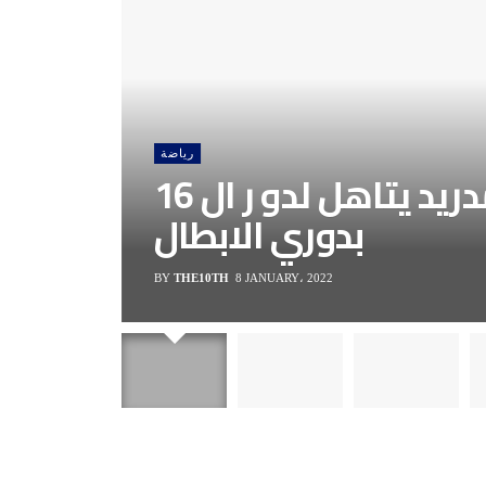
رياضة
اتليتكو مدريد يتاهل لدو ر ال 16
بدوري الابطال
BY
THE10TH
8 JANUARY، 2022