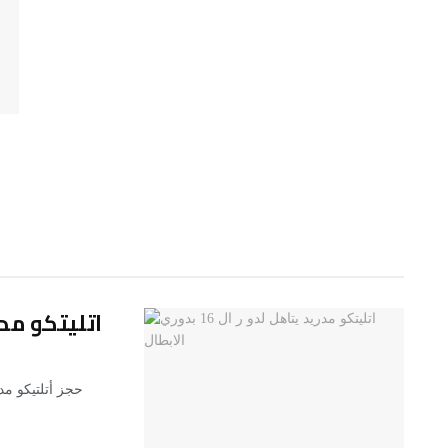
اتليتكو مدريد يتا