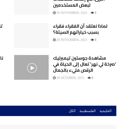
لبعض المستخدمين
30 NOVEMBER، 2021
0
لماذا نعتقد أن الفقراء فقراء
تق
بسبب خياراتهم السيئة؟
20 NOVEMBER، 2021
0
مشاهدة جوستين تيمبرليك
نا
‘صرخة لي نهر’ تعال إلى الحياة في
الرقص مليء بالجمال
29 OCTOBER، 2021
0
الخليجية
الفلسطينية
الكل