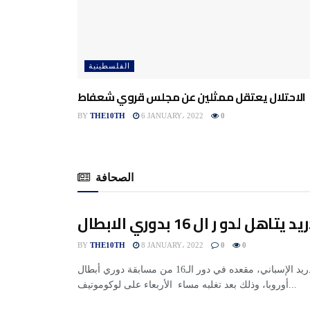
الفلسطينية
الاحتلال يعتقل ممثلين عن مجلس قروي شعفاط
BY
THE10TH
6 JANUARY، 2022
0
الصحافة
هل لدو ر ال 16 بدوري الابطال
BY
THE10TH
8 JANUARY، 2022
0
0
حجز أتلتيكو مدريد الإسباني، مقعده في دور الـ16 من مسابقة دوري أبطال
أوروبا، وذلك بعد تغلبه مساء الأربعاء على لوكوموتيف...