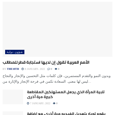
شؤون دولية
الأمم العربية تقول إن لديها استجابة قطر للمطالب
BY
THE10TH
8 JANUARY، 2022
0
0
وبدون النمو والتقدم المستمرين، فإن كلمات مثل التحسين والإنجاز والنجاح
ليس لها معنى. السعادة تكمن في فرحة الإنجاز والإثارة من...
تلبية المرأة الذي يجعل المستهلكين المقاطعة
كبيرة مرة أخرى
7 JANUARY، 2022
0
يقوم تويتر بتعديل الفيديو مرة أخرى، مع إضافة