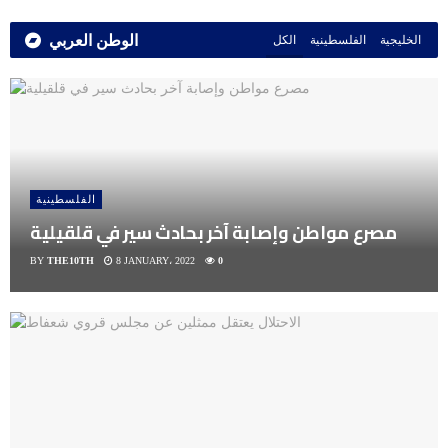
الوطن العربي
الخليجية
الفلسطينية
الكل
الفلسطينية
مصرع مواطن وإصابة آخر بحادث سير في قلقيلية
BY
THE10TH
8 JANUARY، 2022
0