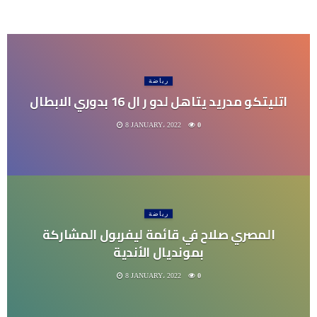
رياضة
اتليتكو مدريد يتاهل لدو ر ال 16 بدوري الابطال
8 JANUARY، 2022
0
رياضة
المصري صلاح في قائمة ليفربول المشاركة
بمونديال الأندية
8 JANUARY، 2022
0