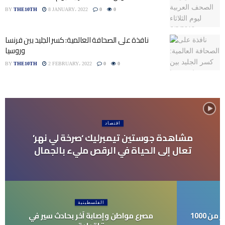
BY
THE10TH
8 JANUARY، 2022
0
0
نافذة على الصحافة العالمية: كسر الجليد بين فرنسا
وروسيا
BY
THE10TH
2 FEBRUARY، 2022
0
0
اقتصاد
مشاهدة جوستين تيمبرليك ‘صرخة لي نهر’
تعال إلى الحياة في الرقص مليء بالجمال
الفلسطينية
تقدم الهند واي فاي مجاني إلى أكثر من 1000
مصرع مواطن وإصابة آخر بحادث سير في