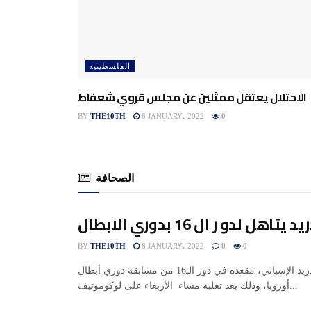
الفلسطينية
الاحتلال يعتقل ممثلين عن مجلس قروي شعفاط
BY
THE10TH
6 JANUARY، 2022
0
الصحافة
هل لدو ر ال 16 بدوري الابطال
BY
THE10TH
8 JANUARY، 2022
0
0
حجز أتلتيكو مدريد الإسباني، مقعده في دور الـ16 من مسابقة دوري أبطال
أوروبا، وذلك بعد تغلبه مساء الأربعاء على لوكوموتيف...