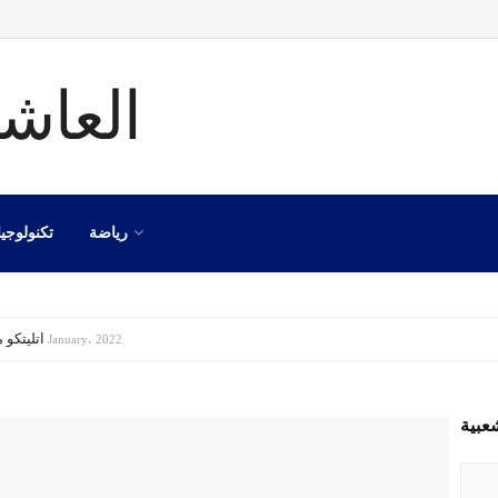
رياضة
تكنولوجيا
اتليتكو مدريد
8 January، 2022
عبية