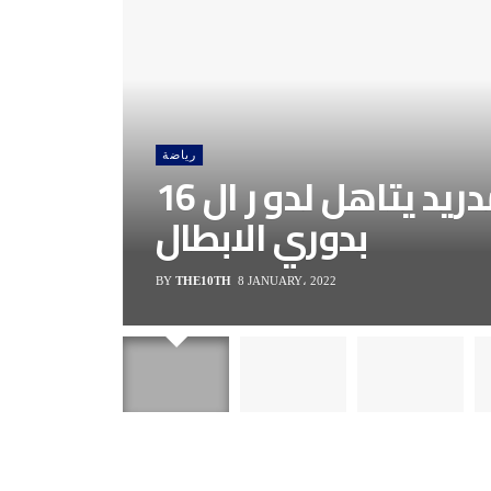
رياضة
اتليتكو مدريد يتاهل لدو ر ال 16
بدوري الابطال
BY
THE10TH
8 JANUARY، 2022