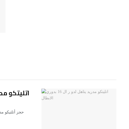
اتليتكو مدريد يتا