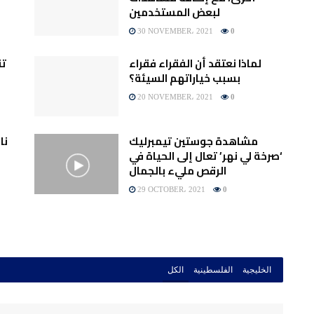
لبعض المستخدمين
30 NOVEMBER، 2021
0
لماذا نعتقد أن الفقراء فقراء
تق
بسبب خياراتهم السيئة؟
20 NOVEMBER، 2021
0
مشاهدة جوستين تيمبرليك
نا
‘صرخة لي نهر’ تعال إلى الحياة في
الرقص مليء بالجمال
29 OCTOBER، 2021
0
الخليجية
الفلسطينية
الكل