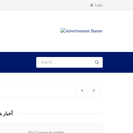
Login
أخبار ش
No Content Available