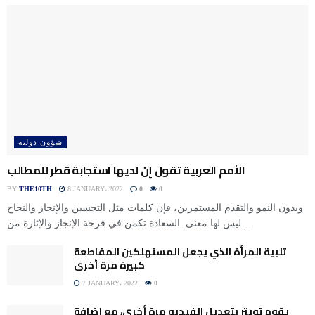
شؤون دولية
الأمم العربية تقول إن لديها استجابة قطر للمطالب
BY
THE10TH
8 JANUARY، 2022
0
0
وبدون النمو والتقدم المستمرين، فإن كلمات مثل التحسين والإنجاز والنجاح
ليس لها معنى. السعادة تكمن في فرحة الإنجاز والإثارة من...
تلبية المرأة الذي يجعل المستهلكين المقاطعة
كبيرة مرة أخرى
7 JANUARY، 2022
0
يقوم تويتر بتعديل الفيديو مرة أخرى، مع إضافة