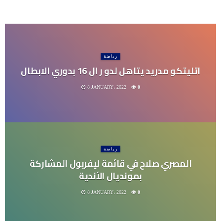
رياضة
اتليتكو مدريد يتاهل لدو ر ال 16 بدوري الابطال
8 JANUARY، 2022
0
رياضة
المصري صلاح في قائمة ليفربول المشاركة
بمونديال الأندية
8 JANUARY، 2022
0