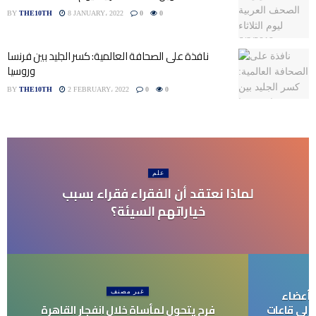
BY
THE10TH
8 JANUARY، 2022
0
0
نافذة على الصحافة العالمية: كسر الجليد بين فرنسا
وروسيا
BY
THE10TH
2 FEBRUARY، 2022
0
0
علم
لماذا نعتقد أن الفقراء فقراء بسبب
خياراتهم السيئة؟
 أعضاء
غير مصنف
إلى قاعات
فرح يتحول لمأساة خلال انفجار القاهرة