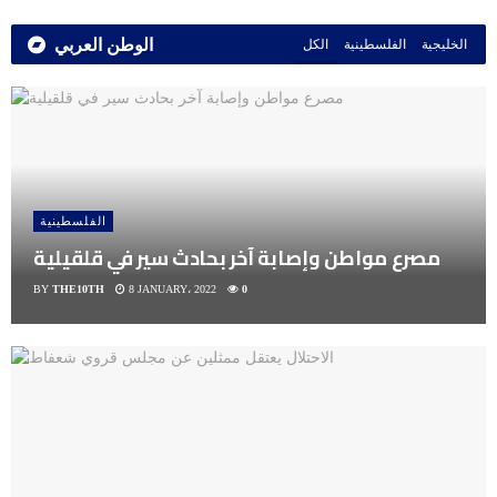
الوطن العربي
الخليجية
الفلسطينية
الكل
الفلسطينية
مصرع مواطن وإصابة آخر بحادث سير في قلقيلية
BY
THE10TH
8 JANUARY، 2022
0