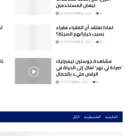
لبعض المستخدمين
30 NOVEMBER، 2021
0
لماذا نعتقد أن الفقراء فقراء
تق
بسبب خياراتهم السيئة؟
20 NOVEMBER، 2021
0
مشاهدة جوستين تيمبرليك
نا
‘صرخة لي نهر’ تعال إلى الحياة في
الرقص مليء بالجمال
29 OCTOBER، 2021
0
الخليجية
الفلسطينية
الكل