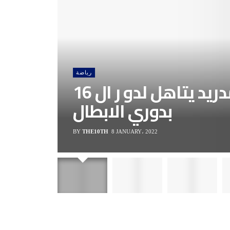
رياضة
اتليتكو مدريد يتاهل لدو ر ال 16
بدوري الابطال
BY
THE10TH
8 JANUARY، 2022