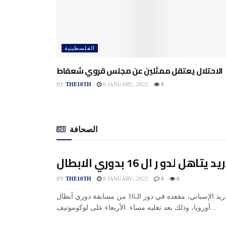
الفلسطينية
الاحتلال يعتقل ممثلين عن مجلس قروي شعفاط
BY
THE10TH
6 JANUARY، 2022
0
الصحافة
هل لدو ر ال 16 بدوري الابطال
BY
THE10TH
8 JANUARY، 2022
0
0
حجز أتلتيكو مدريد الإسباني، مقعده في دور الـ16 من مسابقة دوري أبطال
أوروبا، وذلك بعد تغلبه مساء الأربعاء على لوكوموتيف...