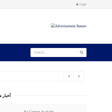
Login
أخبار ش
No Content Available