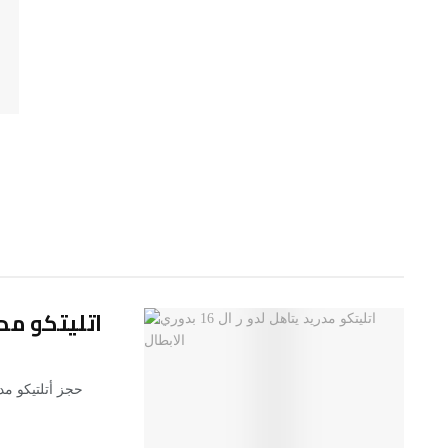
اتليتكو مدريد يتا