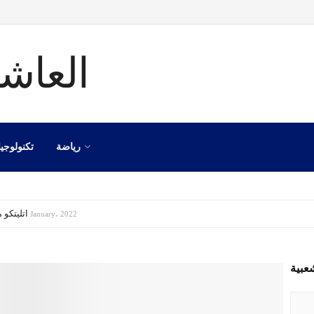
رياضة
تكنولوجيا
اتليتكو مدريد
8 January، 2022
عبية