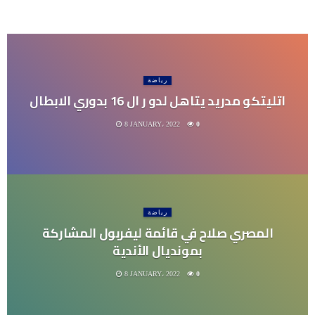
رياضة
اتليتكو مدريد يتاهل لدو ر ال 16 بدوري الابطال
8 JANUARY، 2022
0
رياضة
المصري صلاح في قائمة ليفربول المشاركة
بمونديال الأندية
8 JANUARY، 2022
0