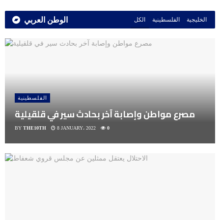
الوطن العربي
الخليجية
الفلسطينية
الكل
الفلسطينية
مصرع مواطن وإصابة آخر بحادث سير في قلقيلية
BY
THE10TH
8 JANUARY، 2022
0