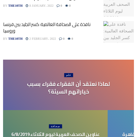
BY
THE10TH
8 JANUARY، 2022
0
0
نافذة على الصحافة العالمية: كسر الجليد بين فرنسا
وروسيا
BY
THE10TH
2 FEBRUARY، 2022
0
0
علم
لماذا نعتقد أن الفقراء فقراء بسبب
خياراتهم السيئة؟
صحافة
لقاهرة
عناوين الصحف العربية ليوم الثلاثاء 6/8/2019