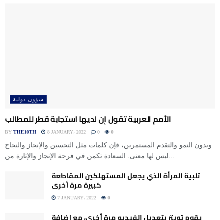
شؤون دولية
الأمم العربية تقول إن لديها استجابة قطر للمطالب
BY
THE10TH
8 JANUARY، 2022
0
0
وبدون النمو والتقدم المستمرين، فإن كلمات مثل التحسين والإنجاز والنجاح
ليس لها معنى. السعادة تكمن في فرحة الإنجاز والإثارة من...
تلبية المرأة الذي يجعل المستهلكين المقاطعة
كبيرة مرة أخرى
7 JANUARY، 2022
0
يقوم تويتر بتعديل الفيديو مرة أخرى، مع إضافة