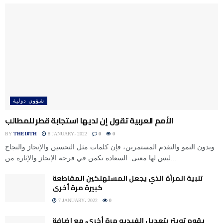
شؤون دولية
الأمم العربية تقول إن لديها استجابة قطر للمطالب
BY
THE10TH
8 JANUARY، 2022
0
0
وبدون النمو والتقدم المستمرين، فإن كلمات مثل التحسين والإنجاز والنجاح
ليس لها معنى. السعادة تكمن في فرحة الإنجاز والإثارة من...
تلبية المرأة الذي يجعل المستهلكين المقاطعة
كبيرة مرة أخرى
7 JANUARY، 2022
0
يقوم تويتر بتعديل الفيديو مرة أخرى، مع إضافة