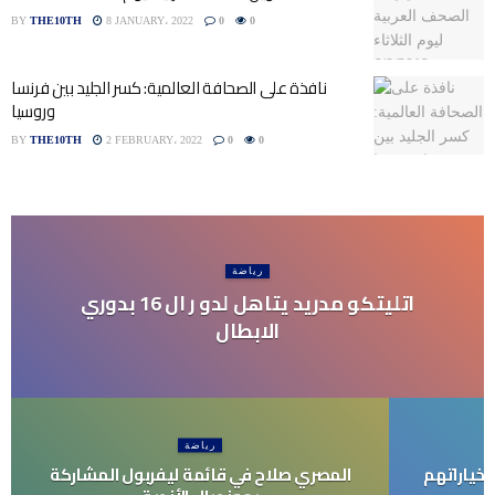
BY
THE10TH
8 JANUARY، 2022
0
0
نافذة على الصحافة العالمية: كسر الجليد بين فرنسا
وروسيا
BY
THE10TH
2 FEBRUARY، 2022
0
0
رياضة
اتليتكو مدريد يتاهل لدو ر ال 16 بدوري
الابطال
رياضة
 خياراتهم
المصري صلاح في قائمة ليفربول المشاركة