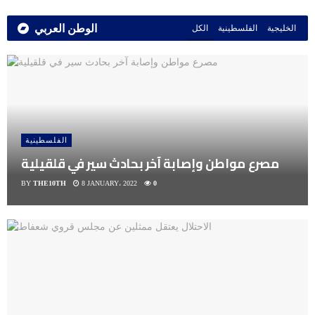
الوطن العربي
الخليجية
الفلسطينية
الكل
الفلسطينية
مصرع مواطن وإصابة آخر بحادث سير في قلقيلية
BY
THE10TH
8 JANUARY، 2022
0