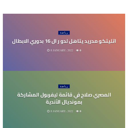
رياضة
اتليتكو مدريد يتاهل لدو ر ال 16 بدوري الابطال
8 JANUARY، 2022
0
رياضة
المصري صلاح في قائمة ليفربول المشاركة
بمونديال الأندية
8 JANUARY، 2022
0