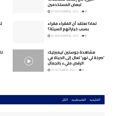
لبعض المستخدمين
30 NOVEMBER، 2021
0
لماذا نعتقد أن الفقراء فقراء
تق
بسبب خياراتهم السيئة؟
20 NOVEMBER، 2021
0
مشاهدة جوستين تيمبرليك
نا
‘صرخة لي نهر’ تعال إلى الحياة في
الرقص مليء بالجمال
29 OCTOBER، 2021
0
الخليجية
الفلسطينية
الكل