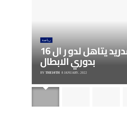
رياضة
اتليتكو مدريد يتاهل لدو ر ال 16
بدوري الابطال
BY
THE10TH
8 JANUARY، 2022