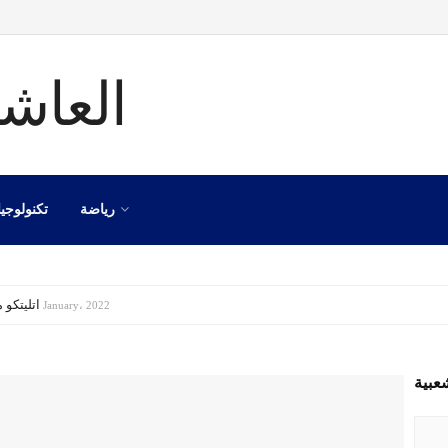
رياضة
تكنولوجيا
اتليتكو مدريد
8 January، 2022
عبية