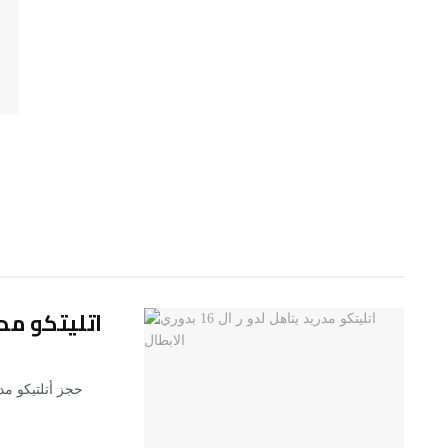
اتليتكو مدريد يتا