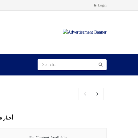
Login
أخبار ش
No Content Available