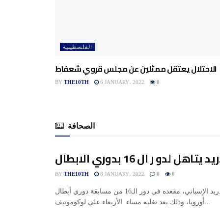
الفلسطينية
الاحتلال يعتقل ممثلين عن مجلس قروي شعفاط
BY
THE10TH
6 JANUARY، 2022
0
الصحافة
هل لدو ر ال 16 بدوري الابطال
BY
THE10TH
8 JANUARY، 2022
0
0
حجز أتلتيكو مدريد الإسباني، مقعده في دور الـ16 من مسابقة دوري أبطال
أوروبا، وذلك بعد تغلبه مساء الأربعاء على لوكوموتيف...