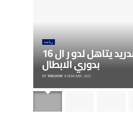
رياضة
اتليتكو مدريد يتاهل لدو ر ال 16
بدوري الابطال
BY
THE10TH
8 JANUARY، 2022