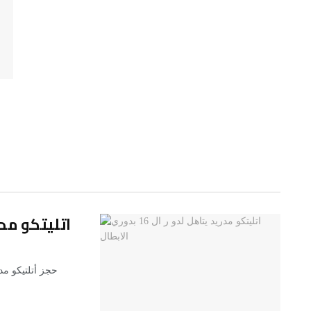
اتليتكو مدريد يتا