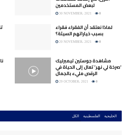
لبعض المستخدمين
30 NOVEMBER، 2021
0
لماذا نعتقد أن الفقراء فقراء
تق
بسبب خياراتهم السيئة؟
20 NOVEMBER، 2021
0
مشاهدة جوستين تيمبرليك
نا
‘صرخة لي نهر’ تعال إلى الحياة في
الرقص مليء بالجمال
29 OCTOBER، 2021
0
الخليجية
الفلسطينية
الكل