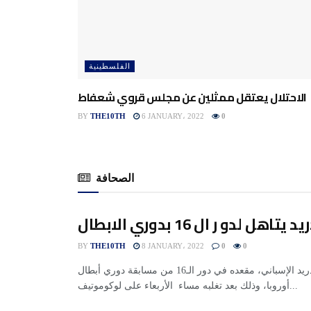
الفلسطينية
الاحتلال يعتقل ممثلين عن مجلس قروي شعفاط
BY
THE10TH
6 JANUARY، 2022
0
الصحافة
هل لدو ر ال 16 بدوري الابطال
BY
THE10TH
8 JANUARY، 2022
0
0
حجز أتلتيكو مدريد الإسباني، مقعده في دور الـ16 من مسابقة دوري أبطال
أوروبا، وذلك بعد تغلبه مساء الأربعاء على لوكوموتيف...