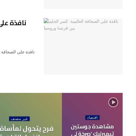
نافذة على
نافذة على الصحافة ا
اقتصاد
غير مصنف
مشاهدة جوستين
فرح يتحول لمأساة 
تيمبرليك ‘صرخة لي