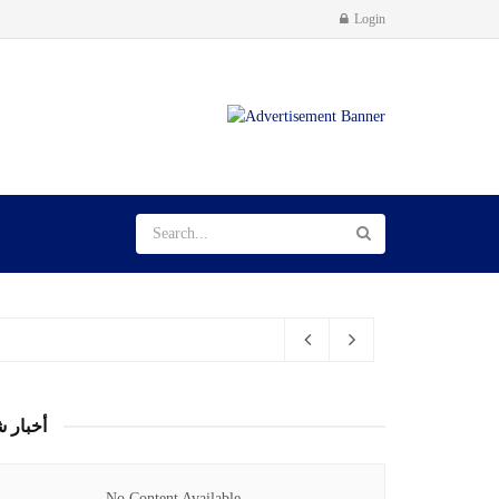
Login
أخبار ش
No Content Available