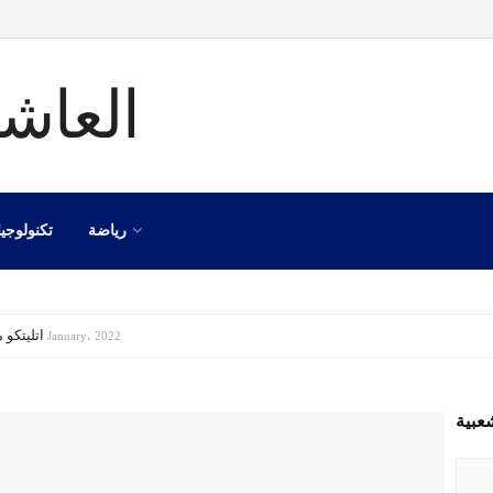
رياضة
تكنولوجيا
اتليتكو مدريد
8 January، 2022
عبية