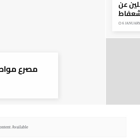
لين عن
عفاط
6 JANUARY
مصرع مواطن
ntent Available