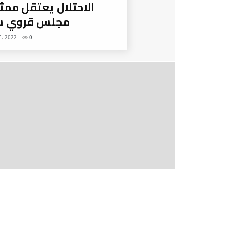
الاحتلال يعتقل ممث
مجلس قروي ش
، 2022
0