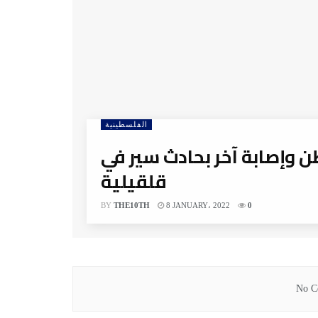
الفلسطينية
 وإصابة آخر بحادث سير في
قلقيلية
BY
THE10TH
8 JANUARY، 2022
0
No Co